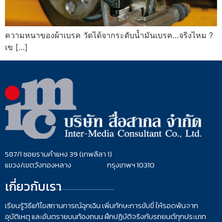
ความหนาของผ้าเบรค วัดได้จากระดับน้ำมันเบรค…จริงไหม ?
เข […]
587/1 ซอยรามคำแหง 39 (เทพลีลา 1)
แขวง/เขตวังทองหลาง กรุงเทพฯ 10310
เกี่ยวกับเรา
เรียนรู้วิธีแก้ไขสถานการณ์ฉุกเฉิน เพิ่มทักษะการขับขี่ ให้รอดพ้นจาก
อุบัติเหตุ และอันตรายบนท้องถนน ฝึกปฏิบัติจริงกับรถยนต์ทุกประเภท